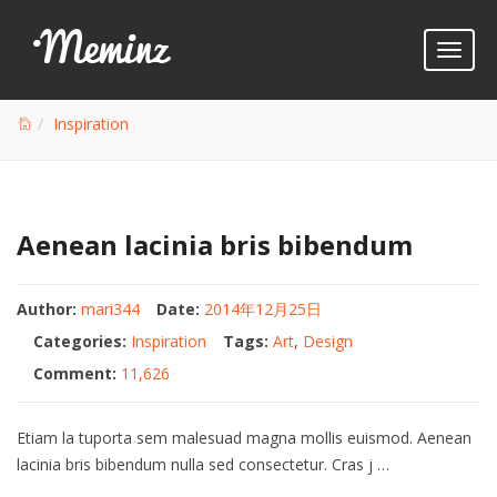
Toggl
naviga
Inspiration
Aenean lacinia bris bibendum
Author:
mari344
Date:
2014年12月25日
Categories:
Inspiration
Tags:
Art
,
Design
Comment:
11,626
Etiam la tuporta sem malesuad magna mollis euismod. Aenean
lacinia bris bibendum nulla sed consectetur. Cras j …