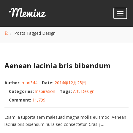
Toggl
naviga
Posts Tagged Design
Aenean lacinia bris bibendum
Author:
mari344
Date:
2014年12月25日
Categories:
Inspiration
Tags:
Art
,
Design
Comment:
11,799
Etiam la tuporta sem malesuad magna mollis euismod. Aenean
lacinia bris bibendum nulla sed consectetur. Cras j …