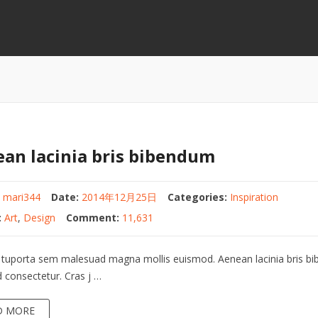
an lacinia bris bibendum
:
mari344
Date:
2014年12月25日
Categories:
Inspiration
:
Art
,
Design
Comment:
11,631
a tuporta sem malesuad magna mollis euismod. Aenean lacinia bris b
d consectetur. Cras j …
D MORE