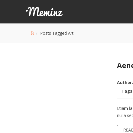
Posts Tagged Art
Aene
Author
Tags
Etiam l
nulla se
REA